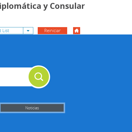
iplomática y Consular
Toggle Dropdown
 List
Reiniciar
Noticias