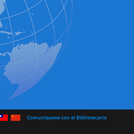
no
hinese (Traditional)
Chinese (Simplified)
Comuníquese con el Bibliotecario