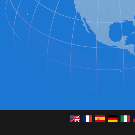
English
Français
Español
Deutsch
Italia
C