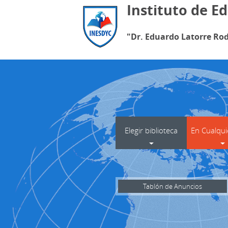
Instituto de E
"Dr. Eduardo Latorre Rod
Elegir biblioteca
En Cualqui
Tablón de Anuncios