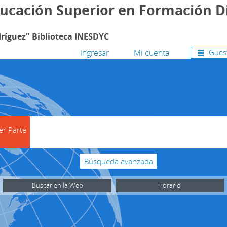
ducación Superior en Formación D
ríguez" Biblioteca INESDYC
Ingresar
Mi cuenta
Guest
search
er Parte
Búsqueda avanzada
Buscar en la Web
Horario