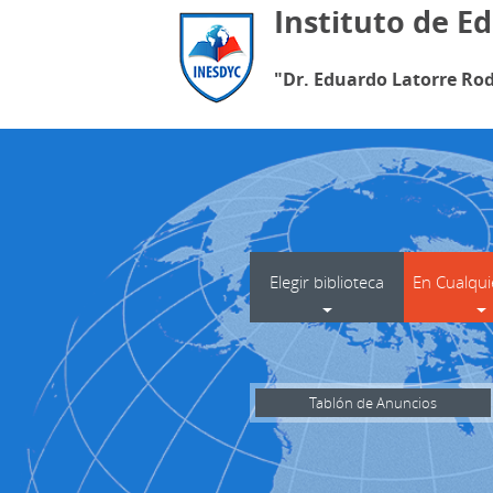
Instituto de E
"Dr. Eduardo Latorre Rod
Elegir biblioteca
En Cualqui
Tablón de Anuncios