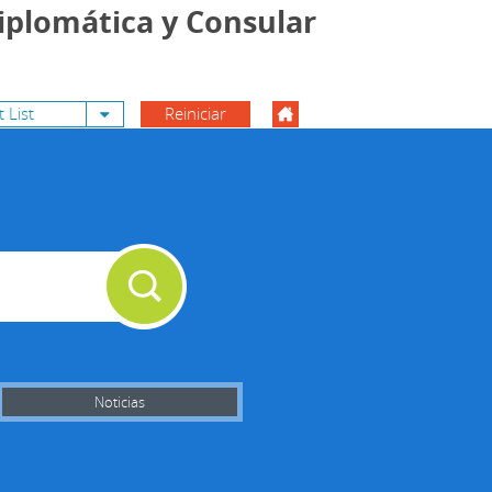
iplomática y Consular
Toggle Dropdown
 List
Reiniciar
Noticias