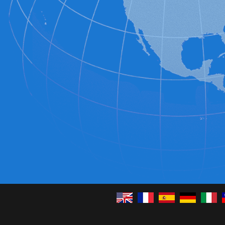
English
Français
Español
Deutsch
Italia
C