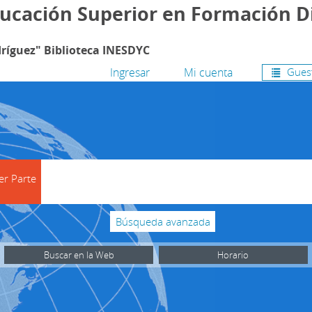
ducación Superior en Formación D
ríguez" Biblioteca INESDYC
Ingresar
Mi cuenta
Guest
search
er Parte
Búsqueda avanzada
Buscar en la Web
Horario