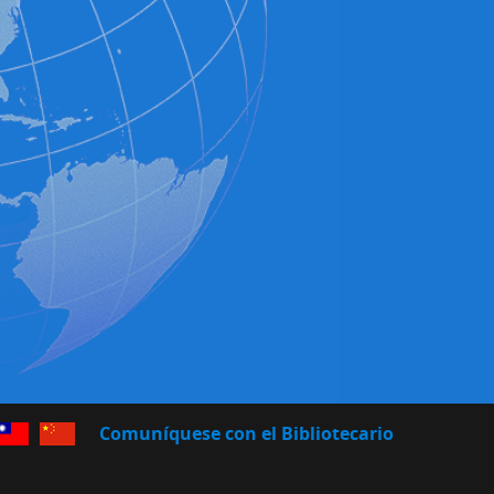
no
hinese (Traditional)
Chinese (Simplified)
Comuníquese con el Bibliotecario